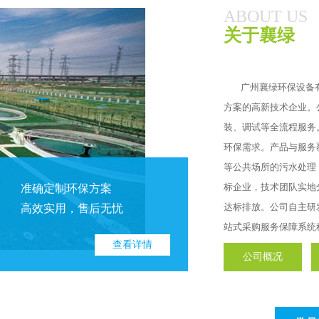
ABOUT US
关于襄绿
	广州襄绿环保设备有限公司，深耕污水处理领域超十载，是一家提供一站式污水解决
方案的高新技术企业。
装、调试等全流程服务
你
环保需求。产品与服务
我
等公共场所的污水处理
标企业，技术团队实地
准确定制环保方案
达标排放。公司自主研
高效实用，售后无忧
设
站式采购服务保障系统
设
查看详情
务
公司概况
1

你
我