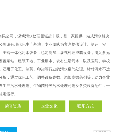
公司设有现代化生产基地，专业团队为客户提供设计、制造、安
。主营一体化污水设备，也定制加工废气处理成套设备，满足多元
们可以代办环保审批手续吗？
覆盖泵站、建筑工地、工业废水、农村生活污水，以及医院、学校
们会协助公司做好各类环保工程达标的服务…
，还用于化工、制药、印染等行业的污水废气处理。针对污水不达
分析，通过优化工艺、调整设备参数、添加高效药剂等，助力企业
发生产污水处理剂、生物菌种等污水处理药剂及各类设备配件，一
备使用安装后提供什么服务呢？
稳定运行。

备安装只是我们服务的开端，后续对于维护和保养会提供持续的服
…
荣誉资质
企业文化
联系方式
们可以代办环保审批手续吗？
们会协助公司做好各类环保工程达标的服务…