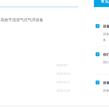
常见
丨高效平流溶气式气浮设备
设
设
务
你
我
2020/8/1
2020/6/24
设
2020/6/21
设
务
2020/5/30
你